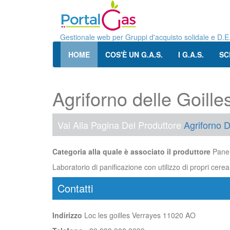
Gestionale web per Gruppi d'acquisto solidale e D.E
HOME
COS'È UN G.A.S.
I G.A.S.
SC
Agriforno delle Goille
Vai Alla Pagina Del Produttore
Agriforno D
Categoria alla quale è associato il produttore
Pane
Laboratorio di panificazione con utilizzo di propri cerea
Contatti
Indirizzo
Loc les goilles Verrayes 11020 AO