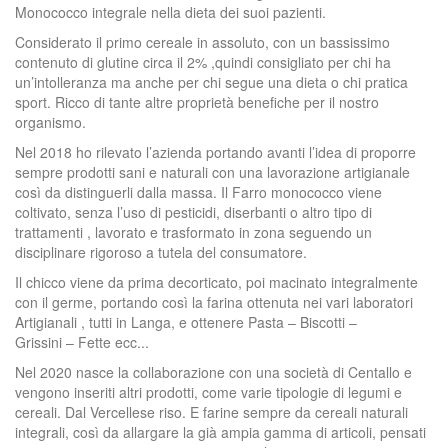
Monococco integrale nella dieta dei suoi pazienti.
Considerato il primo cereale in assoluto, con un bassissimo
contenuto di glutine circa il 2% ,quindi consigliato per chi ha
un’intolleranza ma anche per chi segue una dieta o chi pratica
sport. Ricco di tante altre proprietà benefiche per il nostro
organismo.
Nel 2018 ho rilevato l’azienda portando avanti l’idea di proporre
sempre prodotti sani e naturali con una lavorazione artigianale
così da distinguerli dalla massa. Il Farro monococco viene
coltivato, senza l’uso di pesticidi, diserbanti o altro tipo di
trattamenti , lavorato e trasformato in zona seguendo un
disciplinare rigoroso a tutela del consumatore.
Il chicco viene da prima decorticato, poi macinato integralmente
con il germe, portando così la farina ottenuta nei vari laboratori
Artigianali , tutti in Langa, e ottenere Pasta – Biscotti –
Grissini – Fette ecc...
Nel 2020 nasce la collaborazione con una società di Centallo e
vengono inseriti altri prodotti, come varie tipologie di legumi e
cereali. Dal Vercellese riso. E farine sempre da cereali naturali
integrali, così da allargare la già ampia gamma di articoli, pensati