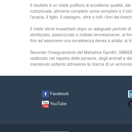
Il risultato è un miele poliflora di eccellente qualità,
nutrizionale, alimento completo come completo è il cicl
l'acacia, il tiglio, Il castagno, oltre a tutti i fiori dei bos
Il miele viene invasettato dopo un adeguato periodo di
sterilizzato, pastorizzato o trattato termicamente, al fi
fino ad assumere una consistenza densa a solida: si tra
Secondo l'insegnamento del Mahatma Gandhi, SWADESHI è 
realizzato nel rispetto delle persone, degli animali e
mantenuto soltanto attraverso la ricerca di un armonios
Facebook
YouTube