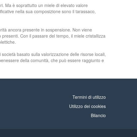
ri. Ma è soprattutto un miele di elevato valore
ificative nella sua composizione sono il tarassaco,
purità ancora presente in sospensione. Non viene
presenti. Con il passare del tempo, il miele cristallizza
lettiche.
cietà basato sulla valorizzazione delle risorse locali,
l benessere della comunità, che può essere raggiunto e
Termini di utilizzo
Utilizzo dei cookies
Bilancio