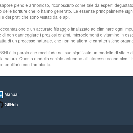
 dal sapore pieno e armonioso, riconosciuto come tale da esperti degustato
o delle fioriture che lo hanno generato. Le essenze principalmente sign
chi e dei prati che sono visitati dalle api.
 decantazione e un accurato filtraggio finalizzato ad eliminare ogni im
ne di non danneggiare i preziosi enzimi, microelementi e vitamine in esso 
tta di un processo naturale, che non ne altera le caratteristiche organo
la parola che racchiude nel suo significato un modello di vita e di so
 della natura. Questo modello sociale antepone all'interesse economico i
o equilibrio con l'ambiente.
Manuali
GitHub