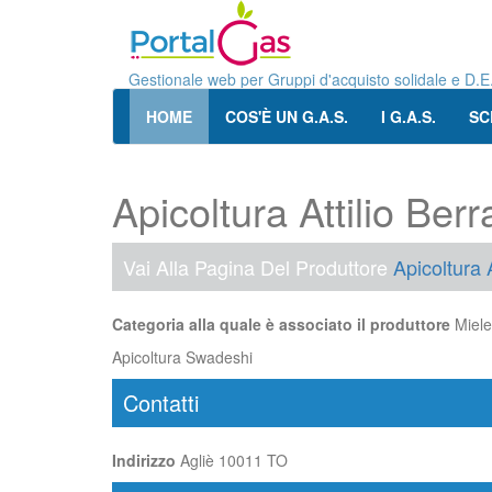
Gestionale web per Gruppi d'acquisto solidale e D.E
HOME
COS'È UN G.A.S.
I G.A.S.
SC
Apicoltura Attilio Berr
Vai Alla Pagina Del Produttore
Apicoltura A
Categoria alla quale è associato il produttore
Miele
Apicoltura Swadeshi
Contatti
Indirizzo
Agliè 10011 TO