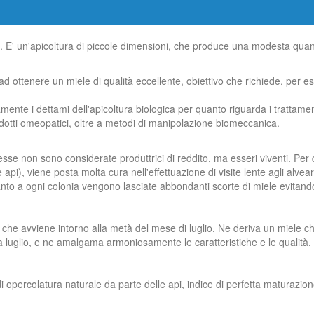
se. E' un'apicoltura di piccole dimensioni, che produce una modesta quant
o ad ottenere un miele di qualità eccellente, obiettivo che richiede, per
te i dettami dell'apicoltura biologica per quanto riguarda i trattamenti 
prodotti omeopatici, oltre a metodi di manipolazione biomeccanica.
esse non sono considerate produttrici di reddito, ma esseri viventi. Per
 api), viene posta molta cura nell'effettuazione di visite lente agli alvea
uanto a ogni colonia vengono lasciate abbondanti scorte di miele evitando
, che avviene intorno alla metà del mese di luglio. Ne deriva un miele che
 a luglio, e ne amalgama armoniosamente le caratteristiche e le qualità. 
di opercolatura naturale da parte delle api, indice di perfetta maturazion