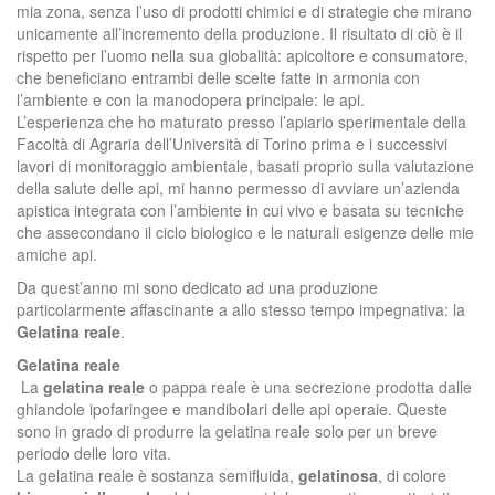
mia zona, senza l’uso di prodotti chimici e di strategie che mirano
unicamente all’incremento della produzione. Il risultato di ciò è il
rispetto per l’uomo nella sua globalità: apicoltore e consumatore,
che beneficiano entrambi delle scelte fatte in armonia con
l’ambiente e con la manodopera principale: le api.
L’esperienza che ho maturato presso l’apiario sperimentale della
Facoltà di Agraria dell’Università di Torino prima e i successivi
lavori di monitoraggio ambientale, basati proprio sulla valutazione
della salute delle api, mi hanno permesso di avviare un’azienda
apistica integrata con l’ambiente in cui vivo e basata su tecniche
che assecondano il ciclo biologico e le naturali esigenze delle mie
amiche api.
Da quest’anno mi sono dedicato ad una produzione
particolarmente affascinante a allo stesso tempo impegnativa: la
Gelatina reale
.
Gelatina reale
La
gelatina reale
o pappa reale è una secrezione prodotta dalle
ghiandole ipofaringee e mandibolari delle api operaie. Queste
sono in grado di produrre la gelatina reale solo per un breve
periodo delle loro vita.
La gelatina reale è sostanza semifluida,
gelatinosa
, di colore