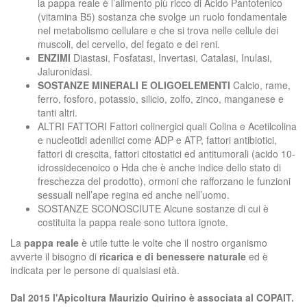
la pappa reale è l’alimento più ricco di Acido Pantotenico
(vitamina B5) sostanza che svolge un ruolo fondamentale
nel metabolismo cellulare e che si trova nelle cellule dei
muscoli, del cervello, del fegato e dei reni.
ENZIMI
Diastasi, Fosfatasi, Invertasi, Catalasi, Inulasi,
Jaluronidasi.
SOSTANZE MINERALI E OLIGOELEMENTI
Calcio, rame,
ferro, fosforo, potassio, silicio, zolfo, zinco, manganese e
tanti altri.
ALTRI FATTORI Fattori colinergici quali Colina e Acetilcolina
e nucleotidi adenilici come ADP e ATP, fattori antibiotici,
fattori di crescita, fattori citostatici ed antitumorali (acido 10-
idrossidecenoico o Hda che è anche indice dello stato di
freschezza del prodotto), ormoni che rafforzano le funzioni
sessuali nell’ape regina ed anche nell’uomo.
SOSTANZE SCONOSCIUTE Alcune sostanze di cui è
costituita la pappa reale sono tuttora ignote.
La
pappa reale
è utile tutte le volte che il nostro organismo
avverte il bisogno di
ricarica e di benessere naturale
ed è
indicata per le persone di qualsiasi età.
Dal 2015 l'Apicoltura Maurizio Quirino è associata al COPAIT.