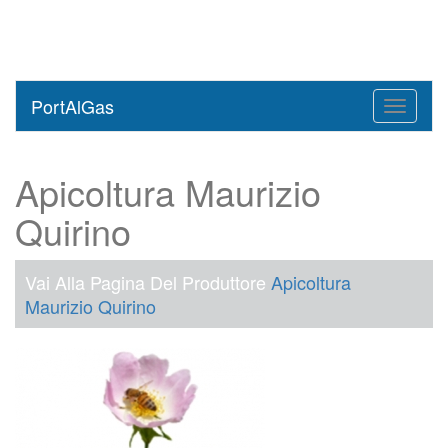
PortAlGas
Toggle
navigati
Apicoltura Maurizio
Quirino
Vai Alla Pagina Del Produttore
Apicoltura
Maurizio Quirino