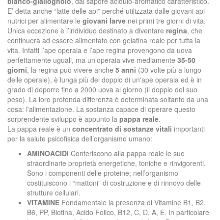
bianco-giallognolo
, dal sapore acidulo-aromatico caratteristico.
E’ detta anche “latte delle api” perché utilizzata dalle giovani api
nutrici per alimentare le
giovani larve
nei primi tre giorni di vita.
Unica eccezione è l’individuo destinato a diventare
regina
, che
continuerà ad essere alimentato con gelatina reale per tutta la
vita. Infatti l’ape operaia e l’ape regina provengono da uova
perfettamente uguali, ma un’operaia vive mediamente
35-50
giorni
, la regina può vivere anche
5 anni
(30 volte più a lungo
delle operaie), è lunga più del doppio di un'ape operaia ed è in
grado di deporre fino a 2000 uova al giorno (il doppio del suo
peso). La loro profonda differenza è determinata soltanto da una
cosa: l'alimentazione. La sostanza capace di operare questo
sorprendente sviluppo è appunto la
pappa reale
.
La pappa reale è un
concentrato di sostanze vitali
importanti
per la salute psicofisica dell’organismo umano:
AMINOACIDI
Conferiscono alla pappa reale le sue
straordinarie proprietà energetiche, toniche e rinvigorenti.
Sono i componenti delle proteine; nell’organismo
costituiscono i “mattoni” di costruzione e di rinnovo delle
strutture cellulari.
VITAMINE
Fondamentale la presenza di Vitamine B1, B2,
B6, PP, Biotina, Acido Folico, B12, C, D, A, E. In particolare