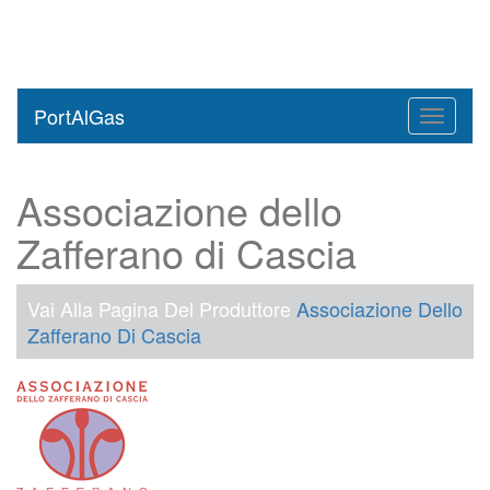
PortAlGas
Toggle
navigati
Associazione dello
Zafferano di Cascia
Vai Alla Pagina Del Produttore
Associazione Dello
Zafferano Di Cascia