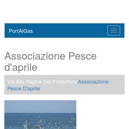
PortAlGas
Toggle
navigati
Associazione Pesce
d'aprile
Vai Alla Pagina Del Produttore
Associazione
Pesce D'aprile