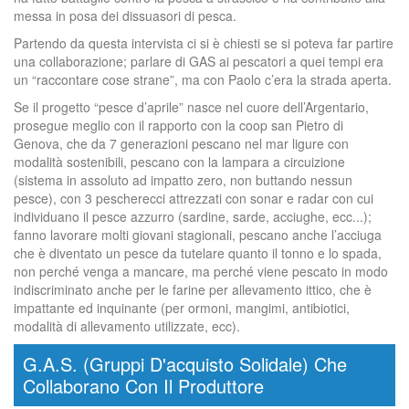
messa in posa dei dissuasori di pesca.
Partendo da questa intervista ci si è chiesti se si poteva far partire
una collaborazione; parlare di GAS ai pescatori a quei tempi era
un “raccontare cose strane”, ma con Paolo c’era la strada aperta.
Se il progetto “pesce d’aprile” nasce nel cuore dell’Argentario,
prosegue meglio con il rapporto con la coop san Pietro di
Genova, che da 7 generazioni pescano nel mar ligure con
modalità sostenibili, pescano con la lampara a circuizione
(sistema in assoluto ad impatto zero, non buttando nessun
pesce), con 3 pescherecci attrezzati con sonar e radar con cui
individuano il pesce azzurro (sardine, sarde, acciughe, ecc...);
fanno lavorare molti giovani stagionali, pescano anche l’acciuga
che è diventato un pesce da tutelare quanto il tonno e lo spada,
non perché venga a mancare, ma perché viene pescato in modo
indiscriminato anche per le farine per allevamento ittico, che è
impattante ed inquinante (per ormoni, mangimi, antibiotici,
modalità di allevamento utilizzate, ecc).
G.A.S. (Gruppi D'acquisto Solidale) Che
Collaborano Con Il Produttore