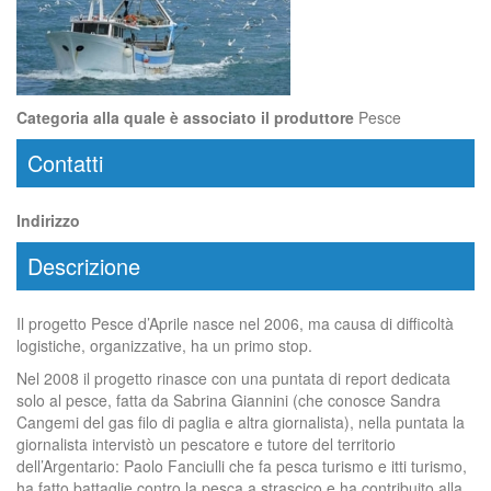
Categoria alla quale è associato il produttore
Pesce
Contatti
Indirizzo
Descrizione
Il progetto Pesce d’Aprile nasce nel 2006, ma causa di difficoltà
logistiche, organizzative, ha un primo stop.
Nel 2008 il progetto rinasce con una puntata di report dedicata
solo al pesce, fatta da Sabrina Giannini (che conosce Sandra
Cangemi del gas filo di paglia e altra giornalista), nella puntata la
giornalista intervistò un pescatore e tutore del territorio
dell’Argentario: Paolo Fanciulli che fa pesca turismo e itti turismo,
ha fatto battaglie contro la pesca a strascico e ha contribuito alla