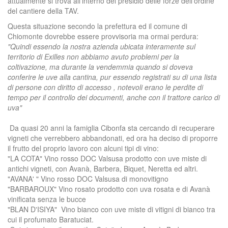
attualmente si trova all’interno del presidio delle forze dell’ordine
del cantiere della TAV.
Questa situazione secondo la prefettura ed il comune di
Chiomonte dovrebbe essere provvisoria ma ormai perdura:
"Quindi essendo la nostra azienda ubicata interamente sul
territorio di Exilles non abbiamo avuto problemi per la
coltivazione, ma durante la vendemmia quando si doveva
conferire le uve alla cantina, pur essendo registrati su di una lista
di persone con diritto di accesso , notevoli erano le perdite di
tempo per il controllo dei documenti, anche con il trattore carico di
uva"
Da quasi 20 anni la famiglia Cibonfa sta cercando di recuperare
vigneti che verrebbero abbandonati, ed ora ha deciso di proporre
il frutto del proprio lavoro con alcuni tipi di vino:
"LA COTA" Vino rosso DOC Valsusa prodotto con uve miste di
antichi vigneti, con Avanà, Barbera, Biquet, Neretta ed altri.
"AVANA' " Vino rosso DOC Valsusa di monovitigno
"BARBAROUX" Vino rosato prodotto con uva rosata e di Avanà
vinificata senza le bucce
"BLAN D'ISIYA" Vino bianco con uve miste di vitigni di bianco tra
cui il profumato Baratuciat.