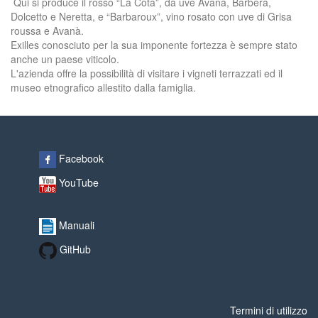
Qui si produce il rosso “La Cota”, da uve Avanà, Barbera,
Dolcetto e Neretta, e “Barbaroux”, vino rosato con uve di Grisa
roussa e Avanà.
Exilles conosciuto per la sua imponente fortezza è sempre stato
anche un paese viticolo.
L'azienda offre la possibilità di visitare i vigneti terrazzati ed il
museo etnografico allestito dalla famiglia.
Facebook
YouTube
Manuali
GitHub
Termini di utilizzo