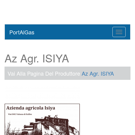
PortAlGas
Toggle
navigati
Az Agr. ISIYA
Vai Alla Pagina Del Produttore
Az Agr. ISIYA