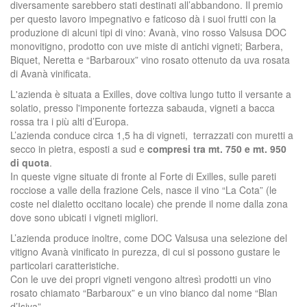
diversamente sarebbero stati destinati all’abbandono. Il premio
per questo lavoro impegnativo e faticoso dà i suoi frutti con la
produzione di alcuni tipi di vino: Avanà, vino rosso Valsusa DOC
monovitigno, prodotto con uve miste di antichi vigneti; Barbera,
Biquet, Neretta e “Barbaroux” vino rosato ottenuto da uva rosata
di Avanà vinificata.
L'azienda è situata a Exilles, dove coltiva lungo tutto il versante a
solatio, presso l'imponente fortezza sabauda, vigneti a bacca
rossa tra i più alti d’Europa.
L’azienda conduce circa 1,5 ha di vigneti, terrazzati con muretti a
secco in pietra, esposti a sud e
compresi tra mt. 750 e mt. 950
di quota
.
In queste vigne situate di fronte al Forte di Exilles, sulle pareti
rocciose a valle della frazione Cels, nasce il vino “La Cota” (le
coste nel dialetto occitano locale) che prende il nome dalla zona
dove sono ubicati i vigneti migliori.
L’azienda produce inoltre, come DOC Valsusa una selezione del
vitigno Avanà vinificato in purezza, di cui si possono gustare le
particolari caratteristiche.
Con le uve dei propri vigneti vengono altresì prodotti un vino
rosato chiamato “Barbaroux” e un vino bianco dal nome “Blan
d’Isiya”.