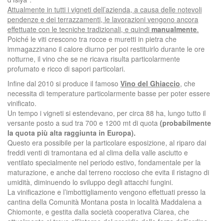
Attualmente in tutti i vigneti dell’azienda, a causa delle notevoli
pendenze e dei terrazzamenti, le lavorazioni vengono ancora
effettuate con le tecniche tradizionali, e quindi
manualmente
.
Poiché le viti crescono tra rocce e muretti in pietra che
immagazzinano il calore diurno per poi restituirlo durante le ore
notturne, il vino che se ne ricava risulta particolarmente
profumato e ricco di sapori particolari.
Infine dal 2010 si produce il famoso
Vino del Ghiaccio
, che
necessita di temperature particolarmente basse per poter essere
vinificato.
Un tempo i vigneti si estendevano, per circa 88 ha, lungo tutto il
versante posto a sud tra 700 e 1200 mt di quota
(probabilmente
la quota più alta raggiunta in Europa).
Questo era possibile per la particolare esposizione, al riparo dai
freddi venti di tramontana ed al clima della valle asciutto e
ventilato specialmente nel periodo estivo, fondamentale per la
maturazione, e anche dal terreno roccioso che evita il ristagno di
umidità, diminuendo lo sviluppo degli attacchi fungini.
La vinificazione e l’imbottigliamento vengono effettuati presso la
cantina della Comunità Montana posta in località Maddalena a
Chiomonte, e gestita dalla società cooperativa Clarea, che