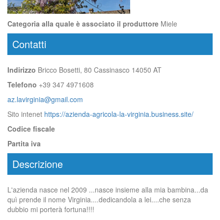
Categoria alla quale è associato il produttore
Miele
Contatti
Indirizzo
Bricco Bosetti, 80 Cassinasco 14050 AT
Telefono
+39 347 4971608
az.lavirginia@gmail.com
Sito intenet
https://azienda-agricola-la-virginia.business.site/
Codice fiscale
Partita iva
Descrizione
L'azienda nasce nel 2009 ...nasce insieme alla mia bambina...da
quì prende il nome Virginia....dedicandola a lei....che senza
dubbio mi porterà fortuna!!!!