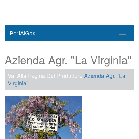
PortAlGas
Toggle
navigati
Azienda Agr. "La Virginia"
Vai Alla Pagina Del Produttore
Azienda Agr. "La
Virginia"