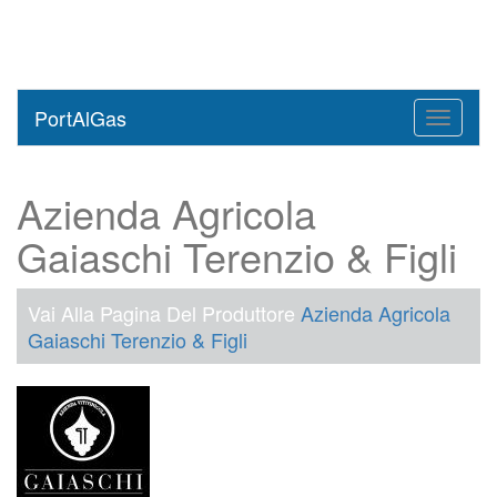
PortAlGas
Toggle
navigati
Azienda Agricola
Gaiaschi Terenzio & Figli
Vai Alla Pagina Del Produttore
Azienda Agricola
Gaiaschi Terenzio & Figli