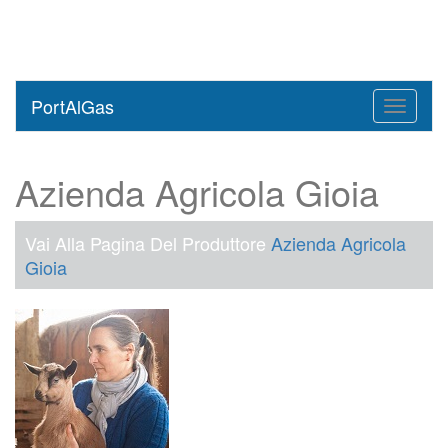
PortAlGas
Toggle
navigati
Azienda Agricola Gioia
Vai Alla Pagina Del Produttore
Azienda Agricola
Gioia