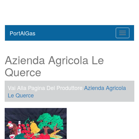
PortAlGas
Toggle
navigati
Azienda Agricola Le
Querce
Vai Alla Pagina Del Produttore
Azienda Agricola
Le Querce