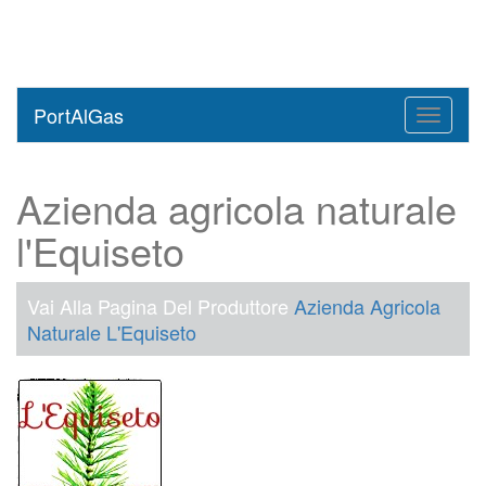
PortAlGas
Toggle
navigati
Azienda agricola naturale
l'Equiseto
Vai Alla Pagina Del Produttore
Azienda Agricola
Naturale L'Equiseto