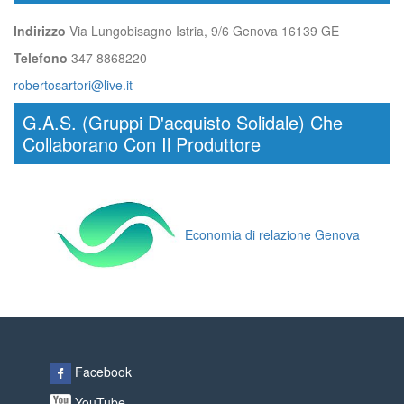
Indirizzo
Via Lungobisagno Istria, 9/6 Genova 16139 GE
Telefono
347 8868220
robertosartori@live.it
G.A.S. (Gruppi D'acquisto Solidale) Che
Collaborano Con Il Produttore
Economia di relazione Genova
Facebook
YouTube