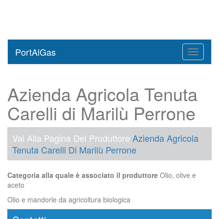
PortAlGas
Toggle
navigati
Azienda Agricola Tenuta
Carelli di Marilù Perrone
Vai Alla Pagina Del Produttore
Azienda Agricola
Tenuta Carelli Di Marilù Perrone
Categoria alla quale è associato il produttore
Olio, olive e
aceto
Olio e mandorle da agricoltura biologica