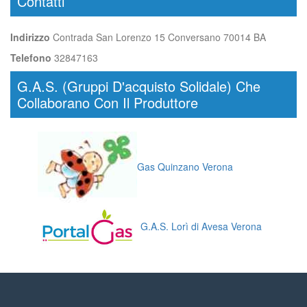
Contatti
Indirizzo
Contrada San Lorenzo 15 Conversano 70014 BA
Telefono
32847163
G.A.S. (Gruppi D'acquisto Solidale) Che
Collaborano Con Il Produttore
Gas Quinzano Verona
G.A.S. Lorì di Avesa Verona