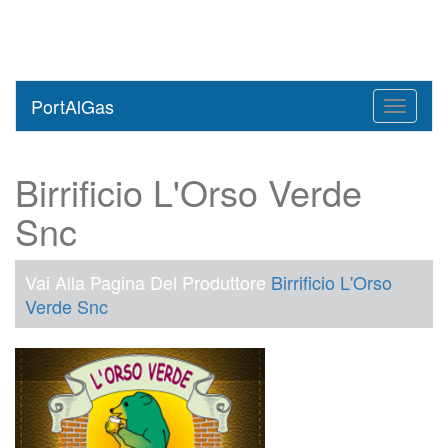
PortAlGas
Toggle
navigati
Birrificio L'Orso Verde
Snc
Vai Alla Pagina Del Produttore
Birrificio L'Orso
Verde Snc