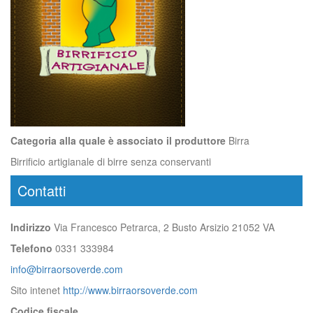
Categoria alla quale è associato il produttore
Birra
Birrificio artigianale di birre senza conservanti
Contatti
Indirizzo
Via Francesco Petrarca, 2 Busto Arsizio 21052 VA
Telefono
0331 333984
info@birraorsoverde.com
Sito intenet
http://www.birraorsoverde.com
Codice fiscale