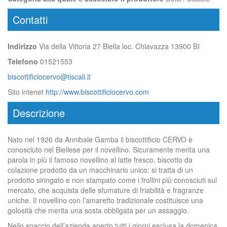
Contatti
Indirizzo
Via della Vittoria 27 Biella loc. Chiavazza 13900 BI
Telefono
01521553
biscottificiocervo@tiscali.it
Sito intenet
http://www.biscottificiocervo.com
Descrizione
Nato nel 1926 da Annibale Gamba il biscottificio CERVO è
conosciuto nel Biellese per il novellino. Sicuramente merita una
parola in più il famoso novellino al latte fresco, biscotto da
colazione prodotto da un macchinario unico: si tratta di un
prodotto siringato e non stampato come i frollini più conosciuti sul
mercato, che acquista delle sfumature di friabilità e fragranze
uniche. Il novellino con l’amaretto tradizionale costituisce una
golosità che merita una sosta obbligata per un assaggio.
Nello spaccio dell’azienda aperto tutti i giorni esclusa la domenica