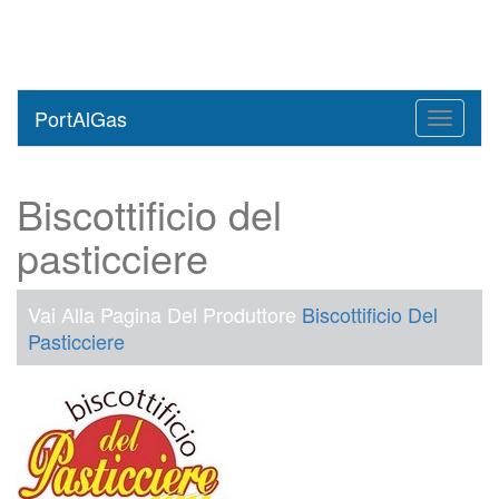
PortAlGas
Toggle
navigati
Biscottificio del
pasticciere
Vai Alla Pagina Del Produttore
Biscottificio Del
Pasticciere