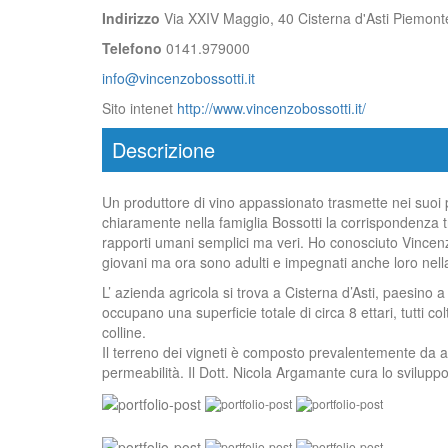
Indirizzo
Via XXIV Maggio, 40 Cisterna d'Asti Piemonte
Telefono
0141.979000
info@vincenzobossotti.it
Sito intenet
http://www.vincenzobossotti.it/
Descrizione
Un produttore di vino appassionato trasmette nei suoi pr
chiaramente nella famiglia Bossotti la corrispondenza tr
rapporti umani semplici ma veri. Ho conosciuto Vincenzo
giovani ma ora sono adulti e impegnati anche loro nella c
L’ azienda agricola si trova a Cisterna d’Asti, paesino a 
occupano una superficie totale di circa 8 ettari, tutti co
colline.
Il terreno dei vigneti
è composto prevalentemente da aren
permeabilità. Il Dott. Nicola Argamante cura lo sviluppo