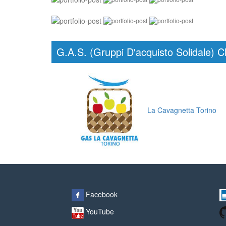
G.A.S. (Gruppi D'acquisto Solidale) C
La Cavagnetta Torino
Facebook
YouTube