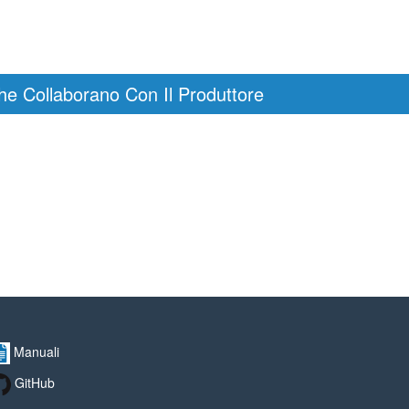
he Collaborano Con Il Produttore
Manuali
GitHub