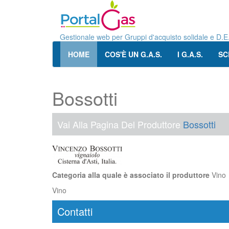
Gestionale web per Gruppi d'acquisto solidale e D.E
HOME
COS'È UN G.A.S.
I G.A.S.
SC
Bossotti
Vai Alla Pagina Del Produttore
Bossotti
Categoria alla quale è associato il produttore
Vino
Vino
Contatti