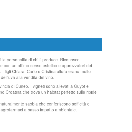
i la personalità di chi li produce. Riconosco
nche con un ottimo senso estetico e apprezzatori dei
 figli Chiara, Carlo e Cristina allora erano molto
dell'uva alla vendita del vino.
ovincia di Cuneo. I vigneti sono allevati a Guyot e
tono Croatina che trova un habitat perfetto sulle ripide
naturalmente sabbia che conferiscono sofficità e
con agrofarmaci a basso impatto ambientale.