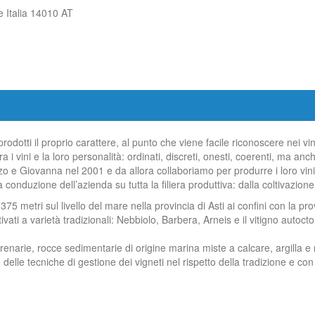
 Italia 14010 AT
odotti il proprio carattere, al punto che viene facile riconoscere nei vin
a i vini e la loro personalità: ordinati, discreti, onesti, coerenti, ma a
 e Giovanna nel 2001 e da allora collaboriamo per produrre i loro vini. I
onduzione dell’azienda su tutta la filiera produttiva: dalla coltivazione 
375 metri sul livello del mare nella provincia di Asti ai confini con la pr
ltivati a varietà tradizionali: Nebbiolo, Barbera, Arneis e il vitigno autoc
arie, rocce sedimentarie di origine marina miste a calcare, argilla e 
 delle tecniche di gestione dei vigneti nel rispetto della tradizione e 