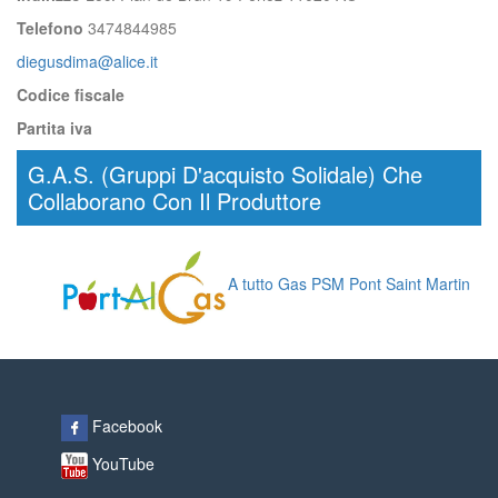
Telefono
3474844985
diegusdima@alice.it
Codice fiscale
Partita iva
G.A.S. (Gruppi D'acquisto Solidale) Che
Collaborano Con Il Produttore
A tutto Gas PSM Pont Saint Martin
Facebook
YouTube