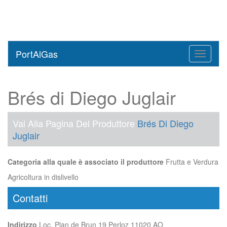
PortAlGas
Toggle
navigati
Brés di Diego Juglair
Vai Alla Pagina Del Produttore
Brés Di Diego
Juglair
Categoria alla quale è associato il produttore
Frutta e Verdura
Agricoltura in dislivello
Contatti
Indirizzo
Loc. Plan de Brun 19 Perloz 11020 AO