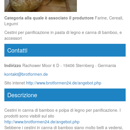
Categoria alla quale è associato il produttore
Farine, Cereali,
Legumi
Cestini per panificazione in pasta di legno e canna di bamboo, e
accessori
Contatti
Indirizzo
Rachower Moor 6 D - 19406 Sternberg - Germania
kontakt@brotformen.de
Sito intenet
http://www.brotformen24.de/angebot.php
Descrizione
Cestini in canna di bamboo e polpa di legno per panificazione. I
prodotti sono visibili sul sito
http://www.brotformen24.de/angebot.php
Sebbene i cestini in canna di bamboo siano molto belli a vedersi,