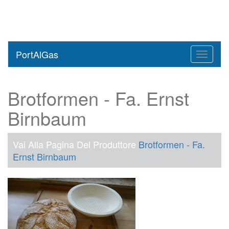
PortAlGas
Toggle
navigati
Brotformen - Fa. Ernst
Birnbaum
Vai Alla Pagina Del Produttore
Brotformen - Fa.
Ernst Birnbaum