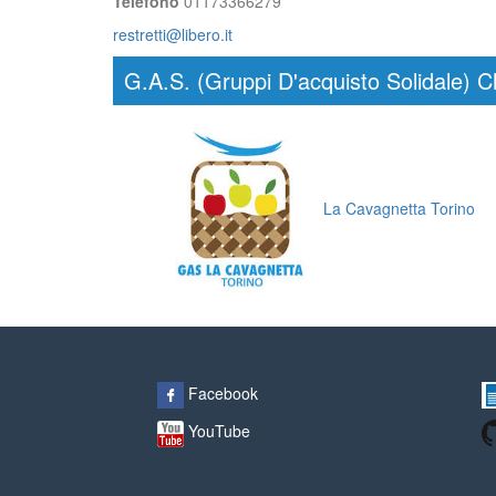
Telefono
01173366279
restretti@libero.it
G.A.S. (Gruppi D'acquisto Solidale) C
La Cavagnetta Torino
Facebook
YouTube