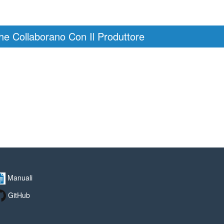
he Collaborano Con Il Produttore
Manuali
GitHub