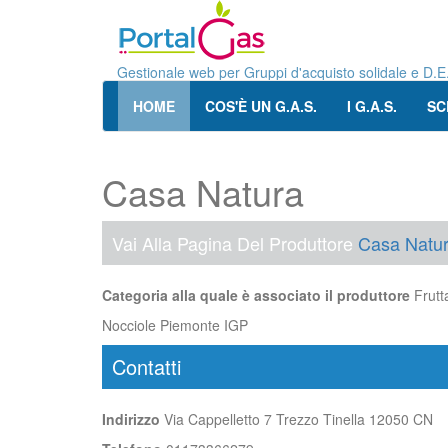
Gestionale web per Gruppi d'acquisto solidale e D.E
HOME
COS'È UN G.A.S.
I G.A.S.
SC
Casa Natura
Vai Alla Pagina Del Produttore
Casa Natu
Categoria alla quale è associato il produttore
Frutt
Nocciole Piemonte IGP
Contatti
Indirizzo
Via Cappelletto 7 Trezzo Tinella 12050 CN