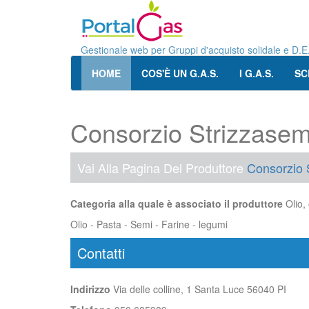
Gestionale web per Gruppi d'acquisto solidale e D.E
HOME
COS'È UN G.A.S.
I G.A.S.
SC
Consorzio Strizzasem
Vai Alla Pagina Del Produttore
Consorzio 
Categoria alla quale è associato il produttore
Olio, 
Olio - Pasta - Semi - Farine - legumi
Contatti
Indirizzo
Via delle colline, 1 Santa Luce 56040 PI