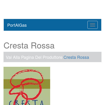
PortAlGas
Toggle
navigati
Cresta Rossa
Vai Alla Pagina Del Produttore
Cresta Rossa