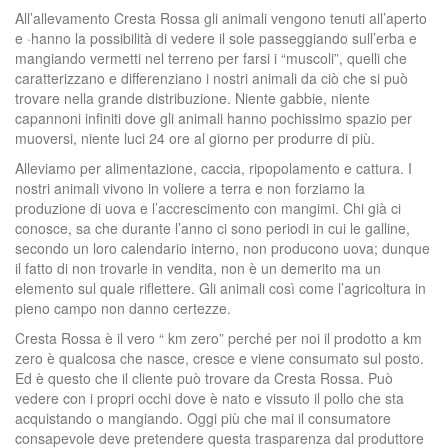
All’allevamento Cresta Rossa gli animali vengono tenuti all’aperto
e ·hanno la possibilità di vedere il sole passeggiando sull’erba e
mangiando vermetti nel terreno per farsi i “muscoli”, quelli che
caratterizzano e differenziano i nostri animali da ciò che si può
trovare nella grande distribuzione. Niente gabbie, niente
capannoni infiniti dove gli animali hanno pochissimo spazio per
muoversi, niente luci 24 ore al giorno per produrre di più.
Alleviamo per alimentazione, caccia, ripopolamento e cattura. I
nostri animali vivono in voliere a terra e non forziamo la
produzione di uova e l’accrescimento con mangimi. Chi già ci
conosce, sa che durante l’anno ci sono periodi in cui le galline,
secondo un loro calendario interno, non producono uova; dunque
il fatto di non trovarle in vendita, non è un demerito ma un
elemento sul quale riflettere. Gli animali così come l’agricoltura in
pieno campo non danno certezze.
Cresta Rossa è il vero “ km zero” perché per noi il prodotto a km
zero è qualcosa che nasce, cresce e viene consumato sul posto.
Ed è questo che il cliente può trovare da Cresta Rossa. Può
vedere con i propri occhi dove è nato e vissuto il pollo che sta
acquistando o mangiando. Oggi più che mai il consumatore
consapevole deve pretendere questa trasparenza dal produttore