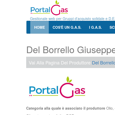
Gestionale web per Gruppi d'acquisto solidale e D.E
HOME
COS'È UN G.A.S.
I G.A.S.
SC
Del Borrello Giusepp
Vai Alla Pagina Del Produttore
Del Borrel
Categoria alla quale è associato il produttore
Olio, 