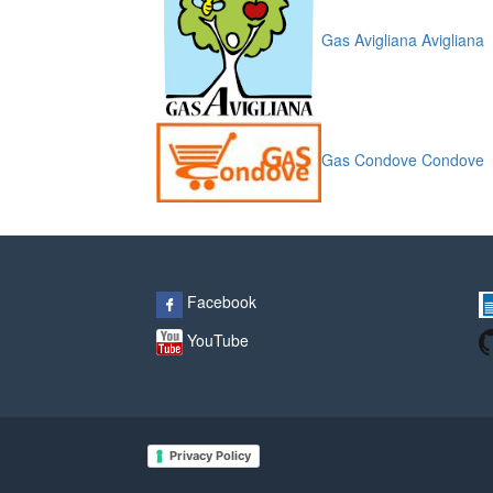
Gas Avigliana Avigliana
Gas Condove Condove
Facebook
YouTube
Privacy Policy