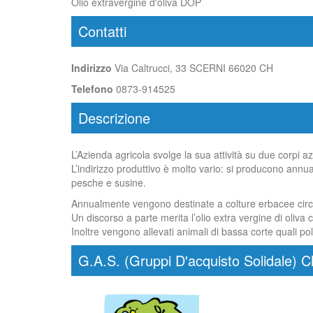
Olio extravergine d'oliva DOP
Contatti
Indirizzo
Via Caltrucci, 33 SCERNI 66020 CH
Telefono
0873-914525
Descrizione
L’Azienda agricola svolge la sua attività su due corpi az
L’indirizzo produttivo è molto vario: si producono annu
pesche e susine.
Annualmente vengono destinate a colture erbacee circa 
Un discorso a parte merita l’olio extra vergine di oliva
Inoltre vengono allevati animali di bassa corte quali poll
G.A.S. (Gruppi D'acquisto Solidale) C