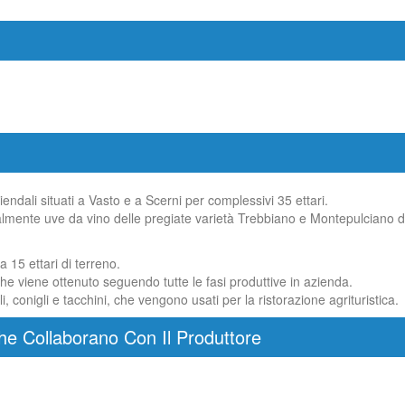
iendali situati a Vasto e a Scerni per complessivi 35 ettari.
almente uve da vino delle pregiate varietà Trebbiano e Montepulciano d’
15 ettari di terreno.
 che viene ottenuto seguendo tutte le fasi produttive in azienda.
i, conigli e tacchini, che vengono usati per la ristorazione agrituristica.
he Collaborano Con Il Produttore