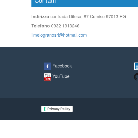
Contatti
Indirizzo
contrada Difesa, 87 Comiso 97013 RG
Telefono
0932 1913246
ilmelogranosrl@hotmail.com
Facebook
YouTube
Privacy Policy