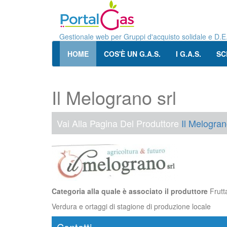
Gestionale web per Gruppi d'acquisto solidale e D.E
HOME
COS'È UN G.A.S.
I G.A.S.
SC
Il Melograno srl
Vai Alla Pagina Del Produttore
Il Melogran
Categoria alla quale è associato il produttore
Frutt
Verdura e ortaggi di stagione di produzione locale