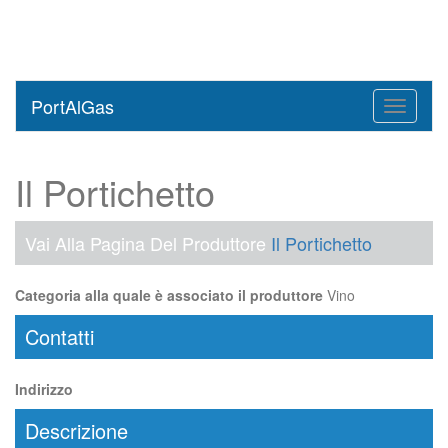
PortAlGas
Toggle
navigati
Il Portichetto
Vai Alla Pagina Del Produttore
Il Portichetto
Categoria alla quale è associato il produttore
Vino
Contatti
Indirizzo
Descrizione