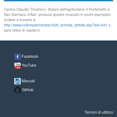
l'amico Claudio Trinchero, titolare dell'agriturismo il Portichetto a
San Damiano d'Asti produce questo moscato in pochi esemplari:
andate a trovarlo a
http://www.collinepiemontesi.it/ptl_scheda_attivita.asp?aid=641
e
sarà felice di ospitarvi
Facebook
YouTube
Manuali
GitHub
Termini di utilizzo