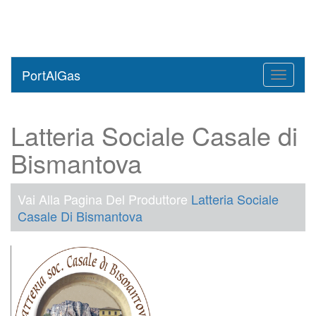
PortAlGas
Toggle
navigati
Latteria Sociale Casale di
Bismantova
Vai Alla Pagina Del Produttore
Latteria Sociale
Casale Di Bismantova