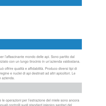
per l’affascinante mondo delle api. Sono partito dal
niziato con un lungo tirocinio in un’azienda valdostana.
frire qualità e affidabilità. Produco diversi tipi di
ine e nuclei di api destinati ad altri apicoltori. Le
n azienda.
tte le operazioni per l’estrazione del miele sono ancora
ali controlli sugli standard igienico sanitari del