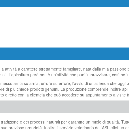
ola attività a carattere strettamente famigliare, nata dalla mia passione 
ezzi. L’apicoltura però non è un’attività che puoi improvvisare, così ho i
o arnia su arnia, errore su errore, l’avvio di un’azienda che oggi può of
re di più chiede prodotti genuini. La produzione comprende inoltre api reg
rto diretto con la clientela che può accedere su appuntamento a visite i
a tradizione e dei processi naturali per garantire un miele di qualità. Tu
preziose proprietà. Inoltre il servizio veterinario dell’ASL effettua annu