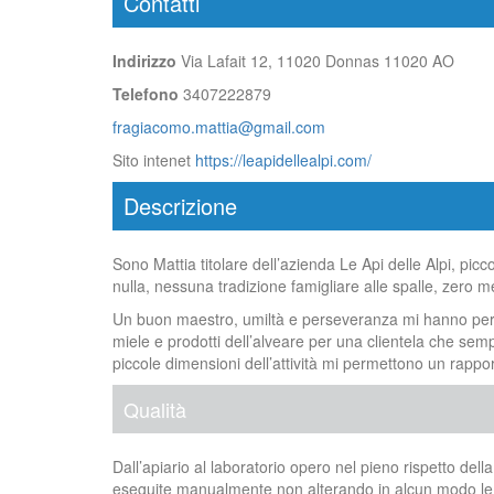
Contatti
Indirizzo
Via Lafait 12, 11020 Donnas 11020 AO
Telefono
3407222879
fragiacomo.mattia@gmail.com
Sito intenet
https://leapidellealpi.com/
Descrizione
Sono Mattia titolare dell’azienda Le Api delle Alpi, picc
nulla, nessuna tradizione famigliare alle spalle, zero m
Un buon maestro, umiltà e perseveranza mi hanno permess
miele e prodotti dell’alveare per una clientela che semp
piccole dimensioni dell’attività mi permettono un rappo
Qualità
Dall’apiario al laboratorio opero nel pieno rispetto dell
eseguite manualmente non alterando in alcun modo le sue 