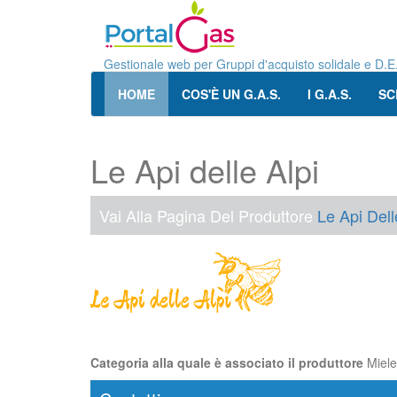
Gestionale web per Gruppi d'acquisto solidale e D.E
HOME
COS'È UN G.A.S.
I G.A.S.
SC
Le Api delle Alpi
Vai Alla Pagina Del Produttore
Le Api Dell
Categoria alla quale è associato il produttore
Miele