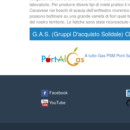
laboratorio. Per produrre diversi tipi di miele pratico i
Canavese nei boschi di acacia dell’anfiteatro morenico e
possono bottinare su una grande varietà di fiori quali ti
del nostro territorio. Le fatiche sono state riconosciut
G.A.S. (Gruppi D'acquisto Solidale) C
A tutto Gas PSM Pont Sa
Facebook
YouTube