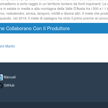
l nomadismo a corto raggio in un territorio lontano da fonti inquinanti. L
 in estate in media e alta montagna della Valle D’Aosta tra i 500 e i 1.8
mo, rododendro, arnica, lamponi, mirtilli e diversi altri. Il miele che pr
e quando, nel 2019, il miele di castagno ha vinto il primo premio al conco
he Collaborano Con Il Produttore
int Martin
Manuali
GitHub