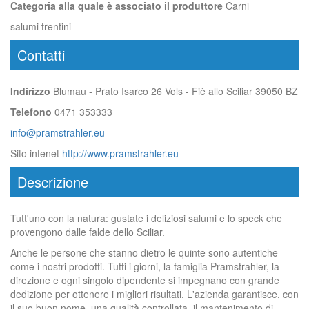
Categoria alla quale è associato il produttore
Carni
salumi trentini
Contatti
Indirizzo
Blumau - Prato Isarco 26 Vols - Fiè allo Sciliar 39050 BZ
Telefono
0471 353333
info@pramstrahler.eu
Sito intenet
http://www.pramstrahler.eu
Descrizione
Tutt'uno con la natura: gustate i deliziosi salumi e lo speck che
provengono dalle falde dello Sciliar.
Anche le persone che stanno dietro le quinte sono autentiche
come i nostri prodotti. Tutti i giorni, la famiglia Pramstrahler, la
direzione e ogni singolo dipendente si impegnano con grande
dedizione per ottenere i migliori risultati. L'azienda garantisce, con
il suo buon nome, una qualità controllata, il mantenimento di