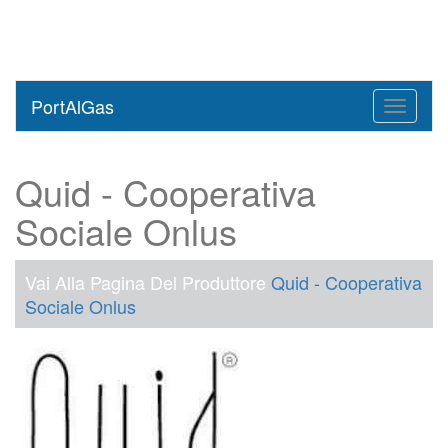
PortAlGas
Toggle
navigati
Quid - Cooperativa
Sociale Onlus
Vai Alla Pagina Del Produttore
Quid - Cooperativa
Sociale Onlus