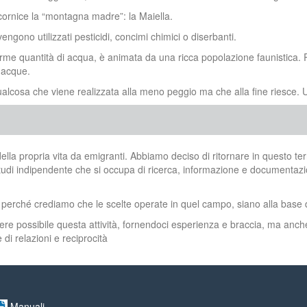
 cornice la “montagna madre”: la Maiella.
engono utilizzati pesticidi, concimi chimici o diserbanti.
me quantità di acqua, è animata da una ricca popolazione faunistica. Ran
 acque.
 qualcosa che viene realizzata alla meno peggio ma che alla fine riesce
a propria vita da emigranti. Abbiamo deciso di ritornare in questo terri
udi indipendente che si occupa di ricerca, informazione e documentazione
 perché crediamo che le scelte operate in quel campo, siano alla base di
dere possibile questa attività, fornendoci esperienza e braccia, ma an
di relazioni e reciprocità
Manuali