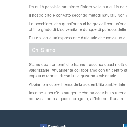
Da qui è possibile ammirare l’intera vallata a cui fa da
Il nostro orto è coltivato secondo metodi naturali. Non v
La peschiera, che quest’anno ci ha graziati con un’enor
ottimo grado di biodiversità, e dunque di purezza delle
Ritt e st’ort è un’espressione dialettale che indica un
Chi Siamo
Siamo due trentenni che hanno trascorso quasi metà dell
valorizzarle. Attualmente collaboriamo con un centro st
impatti in termini di conflitti e giustizia ambientale.
Abbiamo a cuore il tema della sostenibilità ambientale,
Insieme a noi c’è tanta gente che ha contribuito a ren
muove attorno a questo progetto, all’interno di una rete 
Facebook