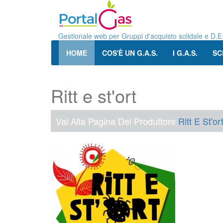
Gestionale web per Gruppi d'acquisto solidale e D.E
HOME
COS'È UN G.A.S.
I G.A.S.
SC
Ritt e st'ort
Vai Alla Pagina Del Produttore
Ritt E St'or