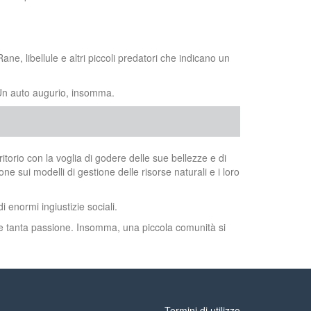
e, libellule e altri piccoli predatori che indicano un
. Un auto augurio, insomma.
torio con la voglia di godere delle sue bellezze e di
 sui modelli di gestione delle risorse naturali e i loro
 enormi ingiustizie sociali.
che tanta passione. Insomma, una piccola comunità si
Termini di utilizzo