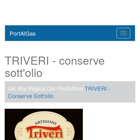
PortAlGas
Toggle
navigati
TRIVERI - conserve
sott'olio
Vai Alla Pagina Del Produttore
TRIVERI -
Conserve Sott'olio