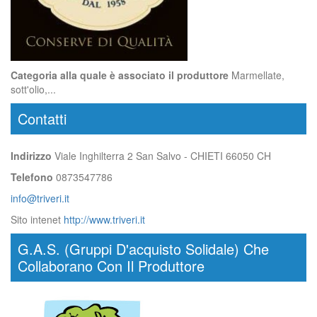
Categoria alla quale è associato il produttore
Marmellate,
sott'olio,...
Contatti
Indirizzo
Viale Inghilterra 2 San Salvo - CHIETI 66050 CH
Telefono
0873547786
info@triveri.it
Sito intenet
http://www.triveri.it
G.A.S. (Gruppi D'acquisto Solidale) Che
Collaborano Con Il Produttore