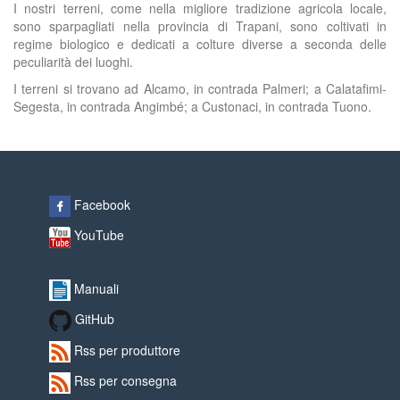
I nostri terreni, come nella migliore tradizione agricola locale,
sono sparpagliati nella provincia di Trapani, sono coltivati in
regime biologico e dedicati a colture diverse a seconda delle
peculiarità dei luoghi.
I terreni si trovano ad Alcamo, in contrada Palmeri; a Calatafimi-
Segesta, in contrada Angimbé; a Custonaci, in contrada Tuono.
Facebook
YouTube
Manuali
GitHub
Rss per produttore
Rss per consegna