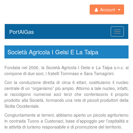
Account
PortAlGas
Toggle
navigati
Società Agricola I Gelsi E La Talpa
Fondata nel 2006, la Società Agricola I Gelsi e La Talpa s.n.c. si
compone di due soci, i fratelli Tommaso e Sara Tamagnini.
Con la conduzione diretta di circa 6 ettari, costituiamo il nucleo
centrale di un “organismo” più ampio. Attorno a tale nucleo, infatti,
si raccolgono numerosi soci terzi che conferiscono il proprio
prodotto alla Società, formando una rete di piccoli produttori della
Sicilia Occidentale.
Congiuntamente ai terreni, abbiamo aperto un piccolo agriturismo
in contrada Tuono a Custonaci, base d’appoggio per l’ospitalità e
le attività di turismo responsabile e di promozione del territorio.