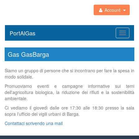
Account
PortAlGas
Toggle
navigati
Gas GasBarga
Siamo un gruppo di persone che si incontrano per fare la spesa in
modo solidale.
Promuoviamo eventi e campagne informative sui temi
dell'agricoltura biologica, la riduzione dei rifiuti e la sostenibilità
ambientale.
Ci vediamo il giovedì dalle ore 17:30 alle 18:30 presso la sala
sopra l'ufficio dei vigili urbani di Barga.
Contattaci scrivendo una mail