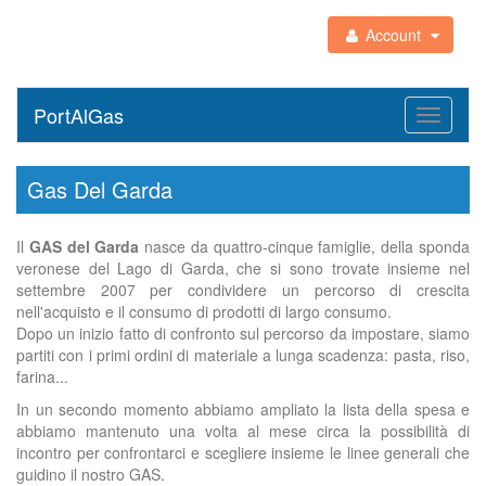
Account
PortAlGas
Toggle
navigati
Gas Del Garda
Il
GAS del Garda
nasce da quattro-cinque famiglie, della sponda
veronese del Lago di Garda, che si sono trovate insieme nel
settembre 2007 per condividere un percorso di crescita
nell'acquisto e il consumo di prodotti di largo consumo.
Dopo un inizio fatto di confronto sul percorso da impostare, siamo
partiti con i primi ordini di materiale a lunga scadenza: pasta, riso,
farina...
In un secondo momento abbiamo ampliato la lista della spesa e
abbiamo mantenuto una volta al mese circa la possibilità di
incontro per confrontarci e scegliere insieme le linee generali che
guidino il nostro GAS.