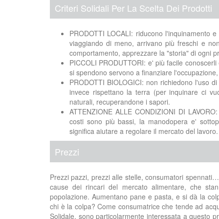
Criteri Solidali Per La Scelta Dei Prodotti
PRODOTTI LOCALI: riducono l'inquinamento e lo 
viaggiando di meno, arrivano più freschi e non 
comportamento, apprezzare la "storia" di ogni p
PICCOLI PRODUTTORI: e' più facile conoscerli e 
si spendono servono a finanziare l'occupazione, e
PRODOTTI BIOLOGICI: non richiedono l'uso di p
invece rispettano la terra (per inquinare ci 
naturali, recuperandone i sapori.
ATTENZIONE ALLE CONDIZIONI DI LAVORO: nell'
costi sono più bassi, la manodopera e' sottopa
significa aiutare a regolare il mercato del lavoro.
Prezzi
Prezzi pazzi, prezzi alle stelle, consumatori spennati
cause dei rincari del mercato alimentare, che stan
popolazione. Aumentano pane e pasta, e si dà la colp
chi è la colpa? Come consumatrice che tende ad acquis
Solidale, sono particolarmente interessata a questo pro