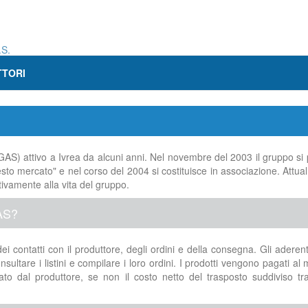
.S.
TORI
GAS) attivo a Ivrea da alcuni anni. Nel novembre del 2003 il gruppo si
questo mercato" e nel corso del 2004 si costituisce in associazione. Attua
tivamente alla vita del gruppo.
AS?
i contatti con il produttore, degli ordini e della consegna. Gli aderen
ultare i listini e compilare i loro ordini. I prodotti vengono pagati a
sato dal produttore, se non il costo netto del trasposto suddiviso tra 