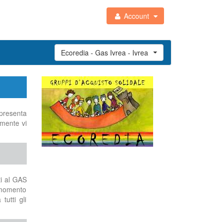
Account
Ecoredia - Gas Ivrea - Ivrea (TO)
 presenta
lmente vi
ti al GAS
l momento
tutti gli