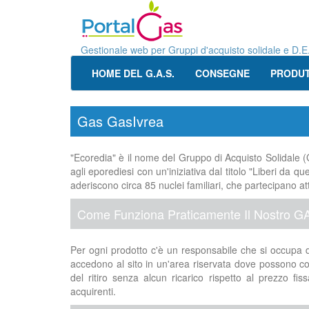
Gestionale web per Gruppi d'acquisto solidale e D.E
HOME DEL G.A.S.
CONSEGNE
PRODUT
Gas GasIvrea
"Ecoredia" è il nome del Gruppo di Acquisto Solidale (
agli eporediesi con un'iniziativa dal titolo "Liberi da 
aderiscono circa 85 nuclei familiari, che partecipano at
Come Funziona Praticamente Il Nostro G
Per ogni prodotto c'è un responsabile che si occupa de
accedono al sito in un'area riservata dove possono cons
del ritiro senza alcun ricarico rispetto al prezzo fis
acquirenti.