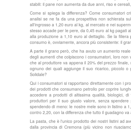
stabili: il pane non aumenta da due anni, riso e cereali,
Come si spiega la differenza? Come consumatori crit
analisi se ne fa da una prospettiva non schierata su
all'ingrosso a 1,20 euro al kg, al mercato e nei superm
stesso accade per le pere, da 0,45 euro al kg pagati a
alla produzione a 1,10 euro al dettaglio. Se la filie
consumo è, ovviamente, ancora più consistente: il gran
A parte il grano però, che ha avuto un aumento reale 
degli aumenti che colpiscono i consumatori, loro non ve
che al produttore va appena il 20% del prezzo finale, 
ognuno dei quali aggiunge il suo ricarico, piccolo 
Solidale?
Qui i consumatori si rapportano direttamente con i produ
dei prodotti che consumano petrolio per coprire lunghe
accedere a prodotti di altissima qualità, biologici, di
produttori per il suo giusto valore, senza spendere 
spendendo di meno: le nostre mele sono in listino a 1,8
contro 2,20, con la differenza che tutto il guadagno va 
La pasta, che è l'unico prodotto dei nostri listini ad a
dalla provincia di Cremona (più vicino non riusciamo