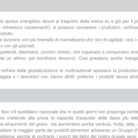
spreco energetico dovuti al trasporto della merce su e giù per il p
richiedono conservanti!); si possono conoscere i produttori, verifìcar
rodotto.
lavorano con più intensità di manodopera che non di capitale: così i 
 non gli azionisti.
esticidi, diserbanti, concimi chimici, che inquinano e consumano en
vuole un attimo, per bonificare decenni). Così possiamo anche mangi
era della globalizzazione le multinazionali spostano la produzion
gata e i lavoratori non hanno diritti: preferire i prodotti senza sfr
… Non c'è quotidiano nazionale che in questi giorni non proponga inchie
no mettendo alla prova la capacità d'acquisto delle fasce più debo
a all'aumento del grano, ma aumentano anche verdura, frutta, latte, 
tare la maggior parte dei prodotti alimentari attraverso un Gruppo d
blema, perché al contrario, i prezzi dei listini del nostro gruppo sono 