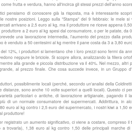
 come frutta e verdura, hanno all'incirca gli stessi prezzi dell'anno scor
ici pensiamo di conoscere già la risposta, ma è interessante scopri
lle nostre posizioni. Leggo sulla "Stampa" del 9 febbraio: le mele s
ercati arrivano a 2,5 euro al kg, ma il produttore ne riceve appena 0,50 
l produttore a 2 euro al kg spesi dal consumatore, o per le patate, da 
ra prevede una lavorazione intermedia, l'aumento del prezzo dalla prod
o è venduto a 50 centesimi al kg mentre il pane costa da 3 a 3,80 euro
del 12%, i produttori si lamentano che i loro prezzi sono fermi da ann
dono neppure le briciole. Si scopre allora, analizzando la filiera ortofr
mentre alla grande e piccola distribuzione va il 40%. Nel mezzo, altri 
o grande, al prezzo finale. Che cosa succede invece, in un Gruppo d
ttori, possibilmente locali (perché, secondo un'analisi della Coldiretti,
 distanze, sono anche 10 volte superiori a quelli locali). Questo ci pe
 varietà particolari o antiche, di lavorazione artigianale, pagando il l
più di un normale consumatore dei supermercati. Addirittura, in alc
0 euro al kg contro i 2,5 euro del supermercato, i nostri kiwi a 1,50 e
al produttore!
ver registrato un aumento significativo, ci viene a costare, compreso il 
 a trovarla), 1,38 euro al kg contro 1,50 delle principali marche di