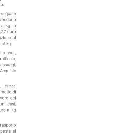
so.
re quale
i vendono
al kg; lo
0,27 euro
uzione al
 al kg.
i e che ,
utticola,
passaggi,
'Acquisto
 i prezzi
rmette di
avoro dei
uni casi,
uro al kg
trasporto
 pasta al