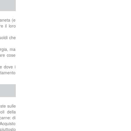
ianeta (e
e il loro
soldi che
ergia, ma
are cose
e dove i
uttamento
ste sulle
li della
carne: di
'Acquisto
piuttosto