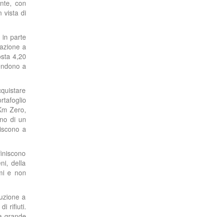
ente, con
 vista di
 in parte
tazione a
osta 4,20
vendono a
cquistare
rtafoglio
 Km Zero,
rno di un
uiscono a
iniscono
ni, della
imi e non
buzione a
i rifiuti.
la grande