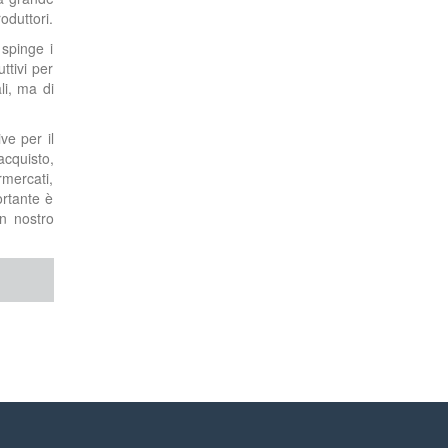
oduttori.
 spinge i
ttivi per
li, ma di
ve per il
acquisto,
rmercati,
ortante è
n nostro