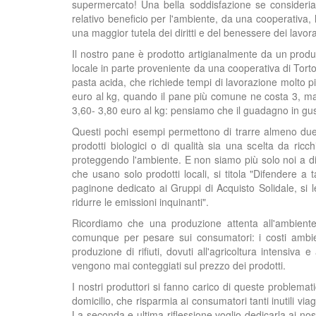
supermercato! Una bella soddisfazione se consideriam
relativo beneficio per l'ambiente, da una cooperativa, l
una maggior tutela dei diritti e del benessere dei lavora
Il nostro pane è prodotto artigianalmente da un produtt
locale in parte proveniente da una cooperativa di Torton
pasta acida, che richiede tempi di lavorazione molto pi
euro al kg, quando il pane più comune ne costa 3, ma 
3,60- 3,80 euro al kg: pensiamo che il guadagno in gust
Questi pochi esempi permettono di trarre almeno due 
prodotti biologici o di qualità sia una scelta da ricch
proteggendo l'ambiente. E non siamo più solo noi a dir
che usano solo prodotti locali, si titola "Difendere a 
paginone dedicato ai Gruppi di Acquisto Solidale, si 
ridurre le emissioni inquinanti".
Ricordiamo che una produzione attenta all'ambiente 
comunque per pesare sui consumatori: i costi ambienta
produzione di rifiuti, dovuti all'agricoltura intensiva
vengono mai conteggiati sul prezzo dei prodotti.
I nostri produttori si fanno carico di queste problemati
domicilio, che risparmia ai consumatori tanti inutili viagg
La seconda e ultima riflessione voglio dedicarla ai nos