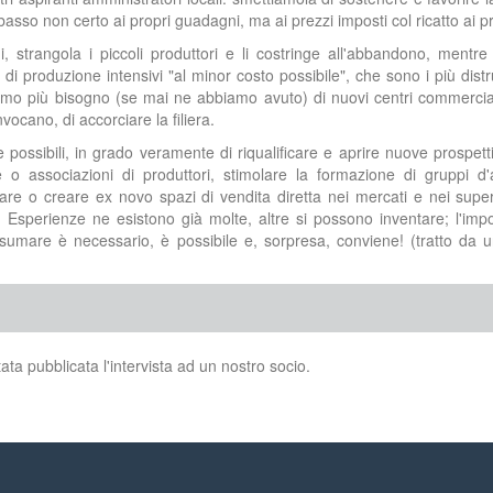
basso non certo ai propri guadagni, ma ai prezzi imposti col ricatto ai pr
 strangola i piccoli produttori e li costringe all'abbandono, mentre
 di produzione intensivi "al minor costo possibile", che sono i più distru
amo più bisogno (se mai ne abbiamo avuto) di nuovi centri commercia
vocano, di accorciare la filiera.
e possibili, in grado veramente di riqualificare e aprire nuove prospetti
e o associazioni di produttori, stimolare la formazione di gruppi d'
are o creare ex novo spazi di vendita diretta nei mercati e nei supe
 Esperienze ne esistono già molte, altre si possono inventare; l'imp
are è necessario, è possibile e, sorpresa, conviene! (tratto da u
ata pubblicata l'intervista ad un nostro socio.