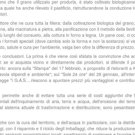
o che il grano utilizzato per produrla, è stato coltivato biologicam
a quale ha anche rilevato il pastificio, ristrutturandone la conduzione in
tori.
ore che ne cura tutta la filiera: dalla coltivazione biologica del grano,
a, alla macinatura a pietra, alla panificazione con il metodo della lievi
ù lunghi del consueto, alla cottura in forno a legna. Un pane così, ci c
i formati speciali (dove cambia solo la forma e non la sostanza) si 
o, salute e cura per l'ambiente, valga ben oltre la differenza di prezzo.
conclusioni. La prima è che viene così sfatata la convinzione che a
i: se si acquista vicino e direttamente dai produttori, si difende il po
lo: ancora sulla "Stampa" del 17 febbraio, a proposito di ristoranti a
tavola stipendi e ambiente"; sul "Sole 24 ore" del 28 gennaio, all'inte
legge "i G.A.S….riescono a spuntare prezzi più vantaggiosi e contrib
permette anche di evitare tutta una serie di costi aggiuntivi che f
li dell'inquinamento di aria, terra e acqua, dell'erosione dei terre
 e al sistema attuale di trasformazione e distribuzione, sono pesantiss
che con la cura del territorio, e dell'acqua in particolare, con la distri
i, con il risparmio e il riciclo degli imballaggi, che riduce la produzione d
tri aspiranti amministratori locali: smettiamola di sostenere e favorire 