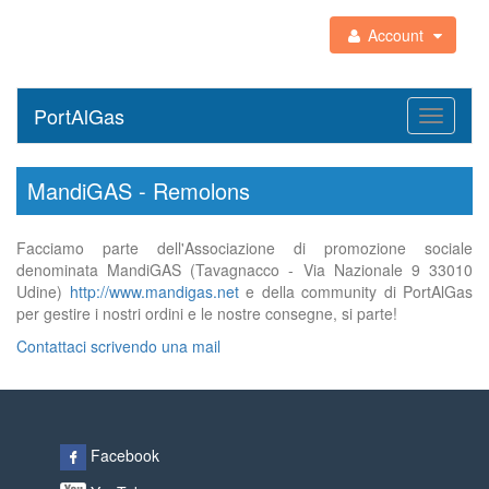
Account
PortAlGas
Toggle
navigati
MandiGAS - Remolons
Facciamo parte dell'Associazione di promozione sociale
denominata MandiGAS (Tavagnacco - Via Nazionale 9 33010
Udine)
http://www.mandigas.net
e della community di PortAlGas
per gestire i nostri ordini e le nostre consegne, si parte!
Contattaci scrivendo una mail
Facebook