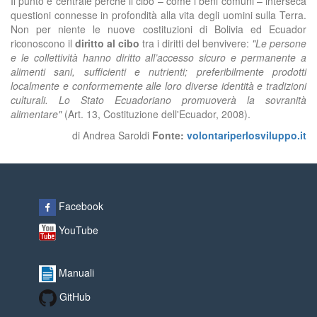
Il punto è centrale
perché il cibo – come i beni comuni – interseca
questioni connesse in
profondità
alla vita degli uomini sulla Terra.
N
on per niente le nuove costituzioni di Bolivia ed Ecuador
riconoscono il
diritto al cibo
tra i diritti del
benvivere:
"Le persone
e le collettività hanno diritto all’accesso sicuro e permanente a
alimenti sani, sufficienti e nutrienti; preferibilmente prodotti
localmente e conformemente alle loro diverse identità e tradizioni
culturali. Lo Stato Ecuadoriano promuoverà la sovranità
alimentare"
(
Art. 13,
Costituzione dell'Ecuador,
2008
).
di Andrea Saroldi
Fonte:
volontariperlosviluppo.it
Facebook
YouTube
Manuali
GitHub