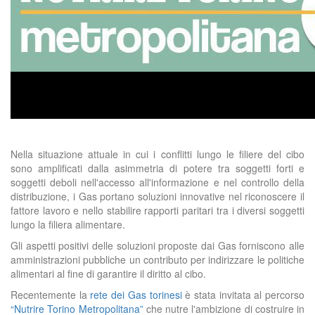
Nella situazione attuale in cui i conflitti lungo le filiere del cibo
sono amplificati dalla asimmetria di potere tra soggetti forti e
soggetti deboli nell'accesso all'informazione e nel controllo della
distribuzione, i Gas portano soluzioni innovative nel riconoscere il
fattore lavoro e nello stabilire rapporti paritari tra i diversi soggetti
lungo la filiera alimentare.
Gli aspetti positivi delle soluzioni proposte dai Gas forniscono alle
amministrazioni pubbliche un contributo per indirizzare le politiche
alimentari al fine di garantire il diritto al cibo.
Recentemente la
rete dei Gas torinesi
è stata invitata al percorso
“Nutrire Torino Metropolitana”
che nutre l'ambizione di costruire in