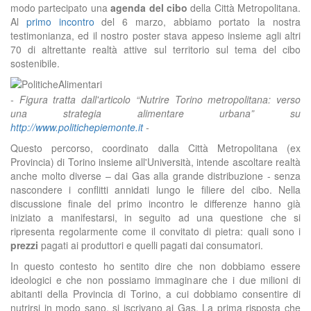
modo partecipato una
agenda del cibo
della Città Metropolitana.
Al
primo incontro
del 6 marzo, abbiamo portato la nostra
testimonianza, ed il nostro poster stava appeso insieme agli altri
70 di altrettante realtà attive sul territorio sul tema del cibo
sostenibile.
- Figura tratta dall'articolo “Nutrire Torino metropolitana: verso
una strategia alimentare urbana” su
http://www.politichepiemonte.it
-
Questo percorso, coordinato dalla Città Metropolitana (ex
Provincia) di Torino insieme all'Università, intende ascoltare realtà
anche molto diverse – dai Gas alla grande distribuzione - senza
nascondere i conflitti annidati lungo le filiere del cibo. Nella
discussione finale del primo incontro le differenze hanno già
iniziato a manifestarsi, in seguito ad una questione che si
ripresenta regolarmente come il convitato di pietra: quali sono i
prezzi
pagati ai produttori e quelli pagati dai consumatori.
In questo contesto ho sentito dire che non dobbiamo essere
ideologici e che non possiamo immaginare che i due milioni di
abitanti della Provincia di Torino, a cui dobbiamo consentire di
nutrirsi in modo sano, si iscrivano ai Gas. La prima risposta che