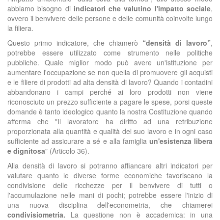
abbiamo bisogno di
indicatori che valutino l'impatto sociale
,
ovvero il benvivere delle persone e delle comunità coinvolte lungo
la filiera.
Questo primo indicatore, che chiamerò
“densità di lavoro”
,
potrebbe essere utilizzato come strumento nelle politiche
pubbliche. Quale miglior modo
può avere un
'
istituzione per
aumentare l'occupazione se non quella di promuovere gli acquisti
e le filiere di prodotti ad alta densità di lavoro? Quando i contadini
abbandonano i campi perché ai loro prodotti non viene
riconosciuto un prezzo sufficiente a pagare le spese, porsi queste
domande è tanto ideologico quanto la nostra Costituzione quando
afferma che "Il lavoratore ha diritto ad una retribuzione
proporzionata alla quantità e qualità del suo lavoro e in ogni caso
sufficiente ad assicurare a sé e alla famiglia
un'esistenza libera
e dignitosa
" (Articolo 36).
A
lla densità di lavoro si potranno affiancare altri indicatori
per
valutare quanto le diverse forme economiche favoriscano
la
condivisione delle ricchezze
per il benvivere di tutti o
l'accumulazione nelle mani di pochi; potrebbe essere l'inizio di
una nuova disciplina dell'econometria, che chiamerei
condivisiometria.
L
a questione non è accademica: in una