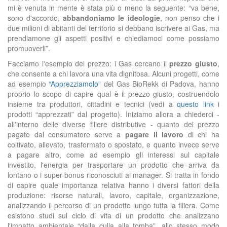
mi è venuta in mente è stata più o meno la seguente: “va bene,
sono d'accordo,
abbandoniamo le ideologie
, non penso che i
due milioni di abitanti del territorio si debbano iscrivere ai Gas, ma
prendiamone gli aspetti positivi e chiediamoci come possiamo
promuoverli”.
Facciamo l'esempio del prezzo: i Gas cercano il
prezzo giusto
,
che consente a chi lavora una vita dignitosa. Alcuni progetti, come
ad esempio
“Apprezziamolo”
del Gas BioRekk di Padova, hanno
proprio lo scopo di capire qual è il prezzo giusto, costruendolo
insieme tra produttori, cittadini e tecnici (vedi a
questo link
i
prodotti “apprezzati” dal progetto). Iniziamo allora a chiederci -
all'interno delle diverse filiere distributive - quanto del prezzo
pagato dal consumatore serve a
pagare il lavoro
di chi ha
coltivato, allevato, trasformato o spostato, e quanto invece serve
a pagare altro, come ad esempio gli interessi sul capitale
investito, l'energia per trasportare un prodotto che arriva da
lontano o i super-bonus riconosciuti ai manager. Si tratta in fondo
di capire quale importanza relativa hanno i diversi fattori della
produzione: risorse naturali, lavoro, capitale, organizzazione,
analizzando il percorso di un prodotto lungo tutta la filiera. Come
esistono studi sul ciclo di vita di un prodotto che analizzano
l'impatto ambientale “dalla culla alla tomba”, allo stesso modo