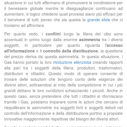
situazione in cui tutti affermano di promuovere la condivisione per
il benessere globale
mentre
le diseguaglianze continuano ad
aumentare, è logico chiedersi quali processi siano più efficaci per
il benvivere di tutti; penso che sia questa la
grande sfida
che ci
troviamo ad affrontare.
Per quanto vedo
, i
conflitti
lungo la filiera del cibo sono
accentuati in primo luogo dalla enorme
asimmetria
tra i diversi
soggetti, in particolare per quanto riguarda l
'accesso
all'informazione
e il
controllo della distribuzione
,
la questione
del prezzo deriva da questa asimmetria. In questa situazione, i
Gas hanno portato la loro
rivoluzione silenziosa
creando rapporti
alla pari tra i soggetti della filiera: produttori, trasformatori,
distributori e cittadini.
Questo modo di operare consente di
trovare delle soluzioni che tengono conto delle esigenze dei
diversi attori, sottraendosi al mito della competizione in cui i più
grandi dettano le loro condizioni schiacciando i piccoli.
Anche in
questo caso,
senza pretendere che tutti i cittadini si riforniscano
tramite i Gas, possiamo imparare
come
le azioni che cercano di
riequilibrare le asimmetrie
tra soggetti forti e soggetti deboli
nel
controllo dell'informazione e della distribuzione port
ino
a proposte
innovative maggiormente rispettose dei bisogni dei diversi attori.