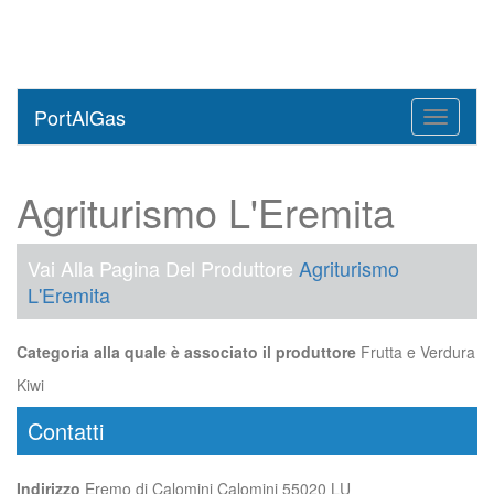
PortAlGas
Toggle
navigati
Agriturismo L'Eremita
Vai Alla Pagina Del Produttore
Agriturismo
L'Eremita
Categoria alla quale è associato il produttore
Frutta e Verdura
Kiwi
Contatti
Indirizzo
Eremo di Calomini Calomini 55020 LU