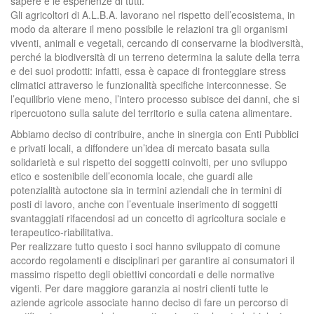
sapere e le esperienze di tutti.
Gli agricoltori di A.L.B.A. lavorano nel rispetto dell’ecosistema, in
modo da alterare il meno possibile le relazioni tra gli organismi
viventi, animali e vegetali, cercando di conservarne la biodiversità,
perché la biodiversità di un terreno determina la salute della terra
e dei suoi prodotti: infatti, essa è capace di fronteggiare stress
climatici attraverso le funzionalità specifiche interconnesse. Se
l’equilibrio viene meno, l’intero processo subisce dei danni, che si
ripercuotono sulla salute del territorio e sulla catena alimentare.
Abbiamo deciso di contribuire, anche in sinergia con Enti Pubblici
e privati locali, a diffondere un’idea di mercato basata sulla
solidarietà e sul rispetto dei soggetti coinvolti, per uno sviluppo
etico e sostenibile dell’economia locale, che guardi alle
potenzialità autoctone sia in termini aziendali che in termini di
posti di lavoro, anche con l’eventuale inserimento di soggetti
svantaggiati rifacendosi ad un concetto di agricoltura sociale e
terapeutico-riabilitativa.
Per realizzare tutto questo i soci hanno sviluppato di comune
accordo regolamenti e disciplinari per garantire ai consumatori il
massimo rispetto degli obiettivi concordati e delle normative
vigenti. Per dare maggiore garanzia ai nostri clienti tutte le
aziende agricole associate hanno deciso di fare un percorso di