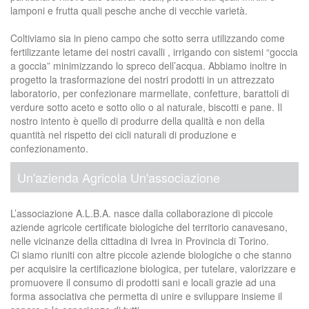
lamponi e frutta quali pesche anche di vecchie varietà.
Coltiviamo sia in pieno campo che sotto serra utilizzando come
fertilizzante letame dei nostri cavalli , irrigando con sistemi “goccia
a goccia” minimizzando lo spreco dell’acqua. Abbiamo inoltre in
progetto la trasformazione dei nostri prodotti in un attrezzato
laboratorio, per confezionare marmellate, confetture, barattoli di
verdure sotto aceto e sotto olio o al naturale, biscotti e pane. Il
nostro intento è quello di produrre della qualità e non della
quantità nel rispetto dei cicli naturali di produzione e
confezionamento.
Un'azienda Agricola Un'associazione
L’associazione A.L.B.A. nasce dalla collaborazione di piccole
aziende agricole certificate biologiche del territorio canavesano,
nelle vicinanze della cittadina di Ivrea in Provincia di Torino.
Ci siamo riuniti con altre piccole aziende biologiche o che stanno
per acquisire la certificazione biologica, per tutelare, valorizzare e
promuovere il consumo di prodotti sani e locali grazie ad una
forma associativa che permetta di unire e sviluppare insieme il