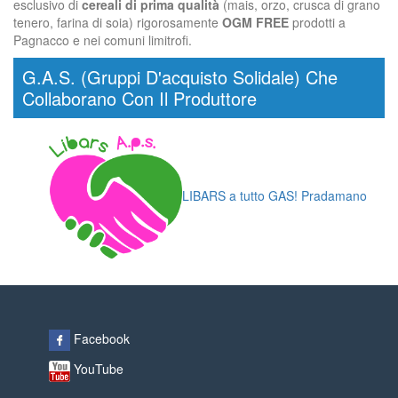
esclusivo di
cereali di prima qualità
(mais, orzo, crusca di grano
tenero, farina di soia) rigorosamente
OGM FREE
prodotti a
Pagnacco e nei comuni limitrofi.
G.A.S. (Gruppi D'acquisto Solidale) Che
Collaborano Con Il Produttore
LIBARS a tutto GAS! Pradamano
Facebook
YouTube