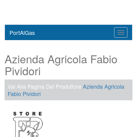
PortAlGas
Toggle
navigati
Azienda Agricola Fabio
Pividori
Vai Alla Pagina Del Produttore
Azienda Agricola
Fabio Pividori