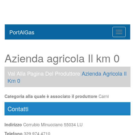
PortAlGas
Toggle
navigati
Azienda agricola Il km 0
Vai Alla Pagina Del Produttore
Azienda Agricola Il
Km 0
Categoria alla quale è associato il produttore
Carni
Contatti
Indirizzo
Corrubio Minucciano 55034 LU
Telefono
329 974 4710