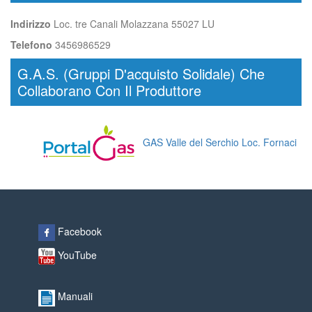
Indirizzo
Loc. tre Canali Molazzana 55027 LU
Telefono
3456986529
G.A.S. (Gruppi D'acquisto Solidale) Che
Collaborano Con Il Produttore
GAS Valle del Serchio Loc. Fornaci
Facebook
YouTube
Manuali