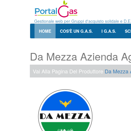
Gestionale web per Gruppi d'acquisto solidale e D.E
HOME
COS'È UN G.A.S.
I G.A.S.
SC
Da Mezza Azienda Ag
Vai Alla Pagina Del Produttore
Da Mezza A