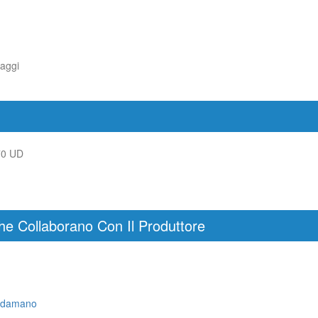
aggi
70 UD
he Collaborano Con Il Produttore
radamano