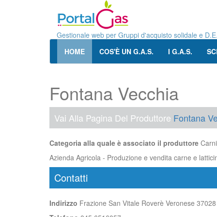
Gestionale web per Gruppi d'acquisto solidale e D.E
HOME
COS'È UN G.A.S.
I G.A.S.
SC
Fontana Vecchia
Vai Alla Pagina Del Produttore
Fontana Ve
Categoria alla quale è associato il produttore
Carni
Azienda Agricola - Produzione e vendita carne e latticin
Contatti
Indirizzo
Frazione San Vitale Roverè Veronese 37028