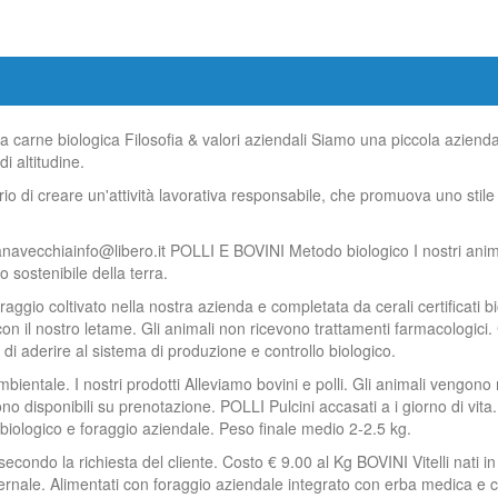
carne biologica Filosofia & valori aziendali Siamo una piccola azienda
i altitudine.
erio di creare un'attività lavorativa responsabile, che promuova uno stile
anavecchiainfo@libero.it POLLI E BOVINI Metodo biologico I nostri animal
 sostenibile della terra.
ggio coltivato nella nostra azienda e completata da cerali certificati b
 con il nostro letame. Gli animali non ricevono trattamenti farmacologici.
di aderire al sistema di produzione e controllo biologico.
Ambientale. I nostri prodotti Alleviamo bovini e polli. Gli animali vengono
o disponibili su prenotazione. POLLI Pulcini accasati a i giorno di vita. 
biologico e foraggio aziendale. Peso finale medio 2-2.5 kg.
condo la richiesta del cliente. Costo € 9.00 al Kg BOVINI Vitelli nati 
vernale. Alimentati con foraggio aziendale integrato con erba medica e c