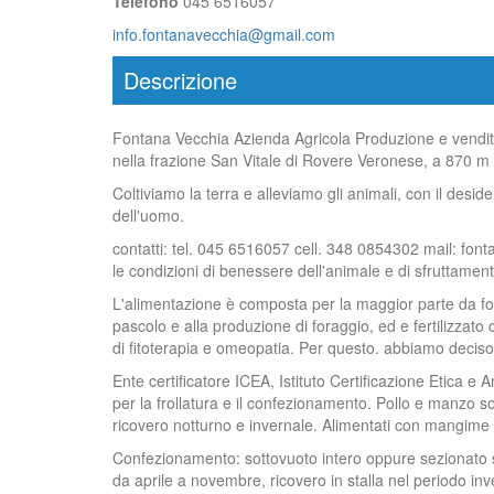
Telefono
045 6516057
info.fontanavecchia@gmail.com
Descrizione
Fontana Vecchia Azienda Agricola Produzione e vendita 
nella frazione San Vitale di Rovere Veronese, a 870 m d
Coltiviamo la terra e alleviamo gli animali, con il desid
dell'uomo.
contatti: tel. 045 6516057 cell. 348 0854302 mail: font
le condizioni di benessere dell'animale e di sfruttamento
L'alimentazione è composta per la maggior parte da fora
pascolo e alla produzione di foraggio, ed e fertilizzato
di fitoterapia e omeopatia. Per questo. abbiamo deciso 
Ente certificatore ICEA, Istituto Certificazione Etica e 
per la frollatura e il confezionamento. Pollo e manzo son
ricovero notturno e invernale. Alimentati con mangime 
Confezionamento: sottovuoto intero oppure sezionato se
da aprile a novembre, ricovero in stalla nel periodo in