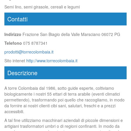
Semi lino, semi girasole, cereali e legumi
Contatti
Indirizzo
Frazione San Biagio della Valle Marsciano 06072 PG
Telefono
075 8787341
prodotti@torrecolombaia.it
Sito intenet
http://www.torrecolombaia.it
Descrizione
A torre Colombaia dal 1986, sotto guide esperte, coltiviamo
biologicamente i nostri 55 ettari di terra arabile (eventi climatici
permettendo), trasformando poi quello che raccogliamo, in modo
da fornire ai nostri clienti cibi sani, salutari, freschi e a prezzi
accessibili.
A tal fine utilizziamo macchinari aziendali di piccole dimensioni e
artigiani trasformatori umbri o di regioni confinanti. In modo da