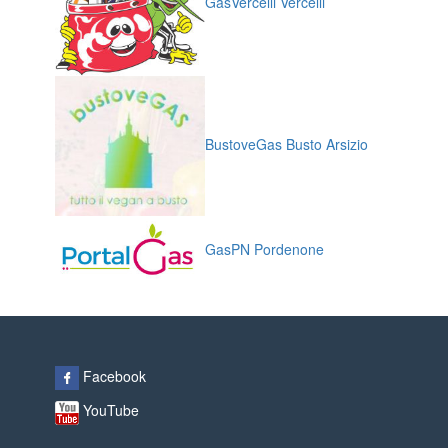
GasVercelli Vercelli
BustoveGas Busto Arsizio
GasPN Pordenone
Facebook
YouTube