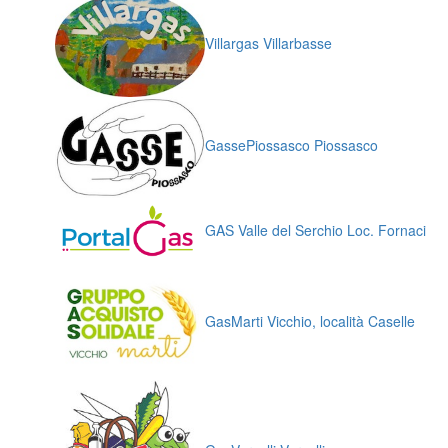
Villargas Villarbasse
GassePiossasco Piossasco
GAS Valle del Serchio Loc. Fornaci
GasMarti Vicchio, località Caselle