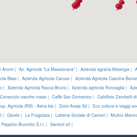
 Aromi
|
Az. Agricola "La Mascionara"
|
Azienda agraria Matergia
|
A
ola Blasi
|
Azienda Agricola Caruso
|
Azienda Agricola Cascina Bona
o
|
Azienda Agricola Racca Bruno
|
Azienda agricola Roncaglia
|
Azi
 Consorzio vacche rosse
|
Caffè San Domenico
|
Calzificio Zambelli d
op. Agricola IRIS - Astra bio
|
Dolci Aveja Srl
|
Eco culture e viaggi s
O
|
Gioele
|
La Fragolata
|
Latteria Sociale di Cameri
|
Mulino Marin
Peppino Brunetto S.r.l.
|
Sanicot srl
|