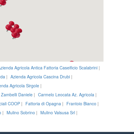
zienda Agricola Antica Fattoria Caseificio Scalabrini
|
rda
|
Azienda Agricola Cascina Drubi
|
enda Agricola Sirgole
|
i Zambelli Daniele
|
Carmelo Leocata Az. Agricola
|
ociali COOP
|
Fattoria di Opagna
|
Frantoio Bianco
|
o
|
Mulino Sobrino
|
Mulino Valsusa Srl
|