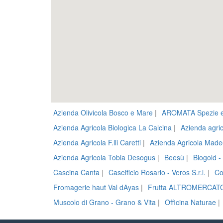
Azienda Olivicola Bosco e Mare
|
AROMATA Spezie e
Azienda Agricola Biologica La Calcina
|
Azienda agric
Azienda Agricola F.lli Caretti
|
Azienda Agricola Made
Azienda Agricola Tobia Desogus
|
Beesù
|
Biogold -
Cascina Canta
|
Caseificio Rosario - Veros S.r.l.
|
Co
Fromagerie haut Val dAyas
|
Frutta ALTROMERCAT
Muscolo di Grano - Grano & Vita
|
Officina Naturae
|