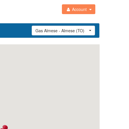
Account
Gas Almese - Almese (TO)