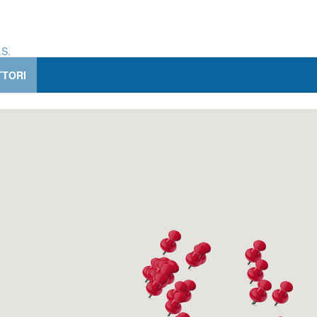
.S.
TORI