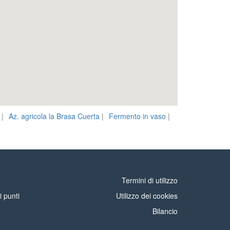
|
Az. agricola la Brasa Cuerta
|
Fermento in vaso
|
Termini di utilizzo
i punti
Utilizzo dei cookies
Bilancio