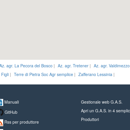
Az. agr. La Pecora del Bosco
|
Az. agr. Tretener
|
Az. agr. Valdimezzo
Figli
|
Terre di Pietra Soc Agr semplice
|
Zafferano Lessinia
|
Manuali
Gestionale web G.A.S.
Apri un G.A.S. in 4 semplic
GitHub
Produttori
Rss per produttore