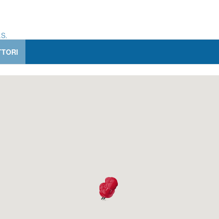
.S.
TORI