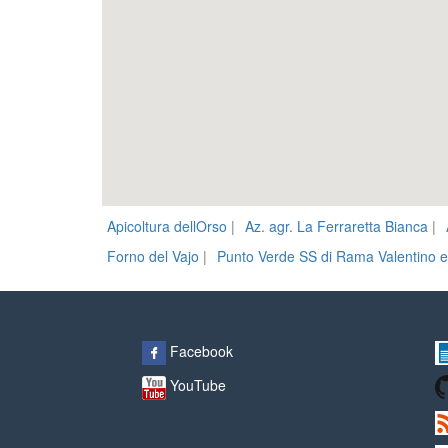
Apicoltura dellOrso
|
Az. agr. La Ferraretta Bianca
|
Forno del Vajo
|
Punto Verde SS di Rama Valentino e 
Facebook
YouTube