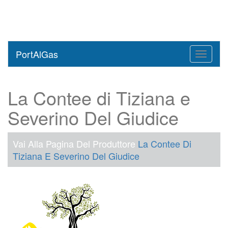
PortAlGas
Toggle
navigati
La Contee di Tiziana e
Severino Del Giudice
Vai Alla Pagina Del Produttore
La Contee Di
Tiziana E Severino Del Giudice