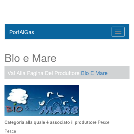
PortAlGas
Toggle
navigati
Bio e Mare
Vai Alla Pagina Del Produttore
Bio E Mare
Categoria alla quale è associato il produttore
Pesce
Pesce